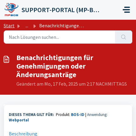
Zum hauptsächlichen Inhalt gehen
SUPPORT-PORTAL (MP-BOS GmbH)
Start
...
Benachrichtigungen für Genehmigungen oder Änderungsanträge
Benachrichtigungen für
Genehmigungen oder
Änderungsanträge
Geändert am Mo, 17 Feb, 2025 um 2:17 NACHMITTAGS
DIESES THEMA GILT FÜR:
Produkt:
BOS-ID
|
Anwendung:
Webportal
Beschreibung