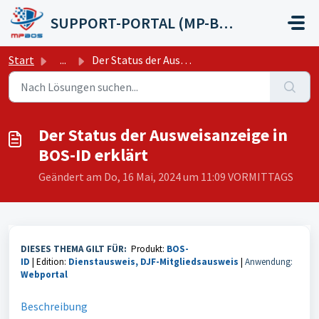
Zum hauptsächlichen Inhalt gehen
SUPPORT-PORTAL (MP-BOS GmbH)
Start
...
Der Status der Ausweisanzeige in BOS-ID erklärt
Der Status der Ausweisanzeige in
BOS-ID erklärt
Geändert am Do, 16 Mai, 2024 um 11:09 VORMITTAGS
DIESES THEMA GILT FÜR:
Produkt:
BOS-
ID
|
Edition:
Dienstausweis, DJF-Mitgliedsausweis
|
Anwendung:
Webportal
Beschreibung