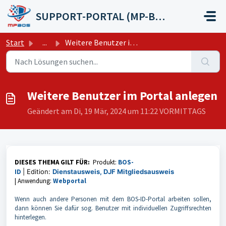
Zum hauptsächlichen Inhalt gehen
SUPPORT-PORTAL (MP-BOS GmbH)
Start
...
Weitere Benutzer im Portal anlegen
Weitere Benutzer im Portal anlegen
Geändert am Di, 19 Mär, 2024 um 11:22 VORMITTAGS
DIESES THEMA GILT FÜR:
Produkt:
BOS-
ID
|
Edition:
Dienstausweis, DJF Mitgliedsausweis
|
Anwendung:
Webportal
Wenn auch andere Personen mit dem BOS-ID-Portal arbeiten sollen,
dann können Sie dafür sog. Benutzer mit individuellen Zugriffsrechten
hinterlegen.