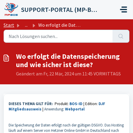
Zum hauptsächlichen Inhalt gehen
SUPPORT-PORTAL (MP-BOS GmbH)
Start
...
Wo erfolgt die Datenspeicherung und wie sicher ist diese?
Wo erfolgt die Datenspeicherung
und wie sicher ist diese?
Geändert am Fr, 22 Mär, 2024 um 11:45 VORMITTAGS
DIESES THEMA GILT FÜR:
Produkt:
BOS-ID
|
Edition:
DJF
Mitgliedsausweis
|
Anwendung:
Webportal
Die Speicherung der Daten erfolgt nach der gültigen DSGVO. Das Hosting
läuft auf einem Server von Hetzner Online GmbH in Deutschland nach