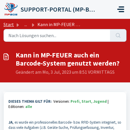
Zum hauptsächlichen Inhalt gehen
SUPPORT-PORTAL (MP-BOS GmbH)
Start
...
Kann in MP-FEUER auch ein Barcode-System genutzt werden?
Kann in MP-FEUER auch ein
Barcode-System genutzt werden?
Geändert am Mo, 3 Jul, 2023 um 8:51 VORMITTAGS
DIESES THEMA GILT FÜR:
Versionen:
Profi, Start, Jugend
|
Editionen:
alle
JA
, es wurde ein professionelles Barcode- bzw. RFID-System integriert, so
dass viele Aufgaben (z.B. Geräte-Suche, Prüfungserfassung, Inventur,